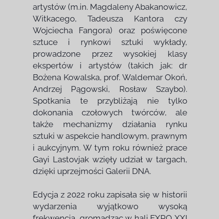
artystów (m.in. Magdaleny Abakanowicz,
Witkacego, Tadeusza Kantora czy
Wojciecha Fangora) oraz poświęcone
sztuce i rynkowi sztuki wykłady,
prowadzone przez wysokiej klasy
ekspertów i artystów (takich jak: dr
Bożena Kowalska, prof. Waldemar Okoń,
Andrzej Pągowski, Rosław Szaybo).
Spotkania te przybliżają nie tylko
dokonania czołowych twórców, ale
także mechanizmy działania rynku
sztuki w aspekcie handlowym, prawnym
i aukcyjnym. W tym roku również prace
Gayi Lastovjak wzięły udział w targach,
dzięki uprzejmości Galerii DNA.
Edycja z 2022 roku zapisała się w historii
wydarzenia wyjątkowo wysoką
frekwencją, gromadząc w hali EXPO XXI