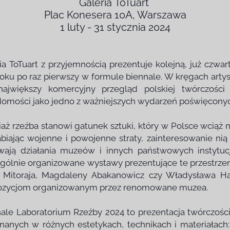
Galeria ToTuart
Plac Konesera 10A, Warszawa
1 luty - 31 stycznia 2024
ia ToTuart z przyjemnością prezentuje kolejną, już czw
oku po raz pierwszy w formule biennale. W kręgach artys
największy komercyjny przegląd polskiej twórczości r
omości jako jedno z ważniejszych wydarzeń poświęconyc
aż rzeźba stanowi gatunek sztuki, który w Polsce wciąż n
biając wojenne i powojenne straty, zainteresowanie nią 
ają działania muzeów i innych państwowych instytucji
gólnie organizowane wystawy prezentujące te przestrzenn
a Mitoraja, Magdaleny Abakanowicz czy Władysława Has
ozycjom organizowanym przez renomowane muzea.
ale Laboratorium Rzeźby 2024 to prezentacja twórczości
anych w różnych estetykach, technikach i materiałach: