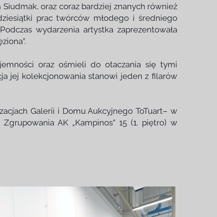
h Siudmak, oraz coraz bardziej znanych również
 dziesiątki prac twórców młodego i średniego
. Podczas wydarzenia artystka zaprezentowała
ziona”.
yjemności oraz ośmieli do otaczania się tymi
a jej kolekcjonowania stanowi jeden z filarów
izacjach Galerii i Domu Aukcyjnego ToTuart– w
 Zgrupowania AK „Kampinos” 15 (1. piętro) w