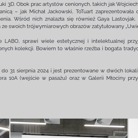
ki 3D. Obok prac artystów cenionych, takich jak Wojciec
anicą – jak Michał Jackowski, ToTuart zaprezentowała
enia. Wśród nich znalazła się również Gaya Lastovjak
 ze swoich trójwymiarowych obrazów zatytułowany „Uwię
le LABO, sprawi wiele estetycznej i intelektualnej prz
ych kolekcji. Bowiem to właśnie rzeźba i bogata tradycj
 do 31 sierpnia 2024 i jest prezentowane w dwóch lokal
a 10A (wejście w pasażu) oraz w Galerii Młociny przy