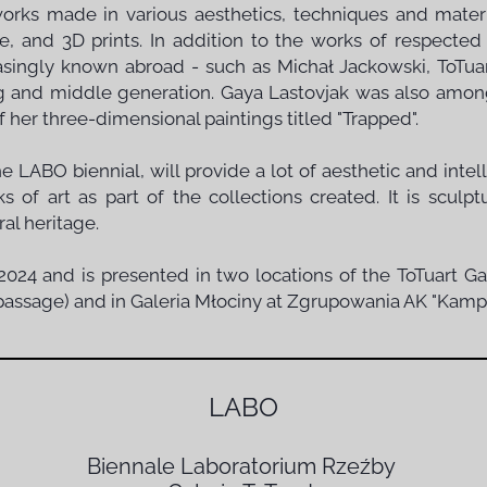
orks made in various aesthetics, techniques and mate
e, and 3D prints. In addition to the works of respected
asingly known abroad - such as Michał Jackowski, ToTuar
 and middle generation. Gaya Lastovjak was also among 
f her three-dimensional paintings titled "Trapped".
he LABO biennial, will provide a lot of aesthetic and int
f art as part of the collections created. It is sculptur
ral heritage.
, 2024 and is presented in two locations of the ToTuart 
passage) and in Galeria Młociny at Zgrupowania AK "Kampino
LABO
Biennale Laboratorium Rzeźby