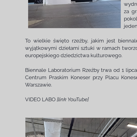
wydru
za gr
pokol
jeden
To wielkie święto rzeźby, jakim jest bienna
wyjątkowymi dziełami sztuki w ramach tworzon
europejskiego dziedzictwa kulturowego.
Biennale Laboratorium Rzeźby trwa od 1 lipca
Centrum Praskim Koneser przy Placu Koneser
Warszawie.
VIDEO LABO
[link YouTube]