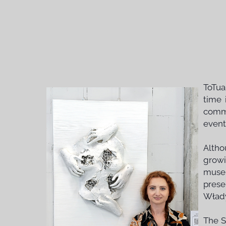
ToTua
time 
comme
event
Altho
growin
museu
prese
Włady
The S